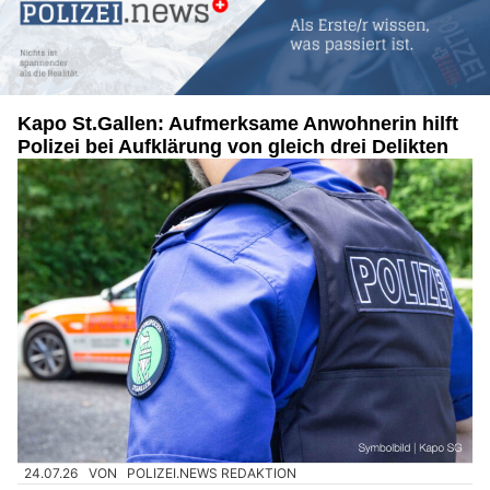
Kapo St.Gallen: Aufmerksame Anwohnerin hilft
Polizei bei Aufklärung von gleich drei Delikten
24.07.26
VON
POLIZEI.NEWS REDAKTION