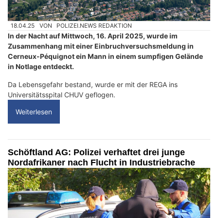
18.04.25
VON
POLIZEI.NEWS REDAKTION
In der Nacht auf Mittwoch, 16. April 2025, wurde im
Zusammenhang mit einer Einbruchversuchsmeldung in
Cerneux-Péquignot ein Mann in einem sumpfigen Gelände
in Notlage entdeckt.
Da Lebensgefahr bestand, wurde er mit der REGA ins
Universitätsspital CHUV geflogen.
Weiterlesen
Schöftland AG: Polizei verhaftet drei junge
Nordafrikaner nach Flucht in Industriebrache