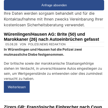
i
e
Ihre Daten werden sorgsam behandelt und für die
e
Kontaktaufnahme mit Ihnen zwecks Vereinbarung Ihrer
i
kostenlosen Sicherheitsberatung verwendet.
n
M
Würenlingen/Hausen AG: Brite (50) und
e
Marokkaner (26) nach Autoeinbrüchen gefasst
n
s
c
h
?
D
a
n
n
w
ä
h