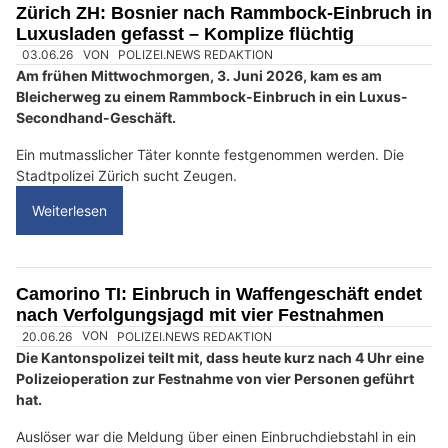
M
Zürich ZH: Bosnier nach Rammbock-Einbruch in
e
Luxusladen gefasst – Komplize flüchtig
n
s
c
h
?
D
a
n
n
w
ä
h
03.06.26
VON
POLIZEI.NEWS REDAKTION
l
Am frühen Mittwochmorgen, 3. Juni 2026, kam es am
e
Bleicherweg zu einem Rammbock-Einbruch in ein Luxus-
n
Secondhand-Geschäft.
S
i
Ein mutmasslicher Täter konnte festgenommen werden. Die