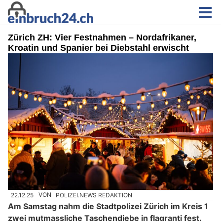
Zürich ZH: Vier Festnahmen – Nordafrikaner,
Kroatin und Spanier bei Diebstahl erwischt
22.12.25
VON
POLIZEI.NEWS REDAKTION
Am Samstag nahm die Stadtpolizei Zürich im Kreis 1
zwei mutmassliche Taschendiebe in flagranti fest.