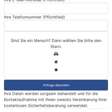
Ihre Telefonnummer (Pflichtfeld)
Sind Sie ein Mensch? Dann wählen Sie bitte
den
Stern
.
S
1
i
2
n
3
d
S
i
e
Ihre Daten werden sorgsam behandelt und für die
e
Kontaktaufnahme mit Ihnen zwecks Vereinbarung Ihrer
i
kostenlosen Sicherheitsberatung verwendet.
n