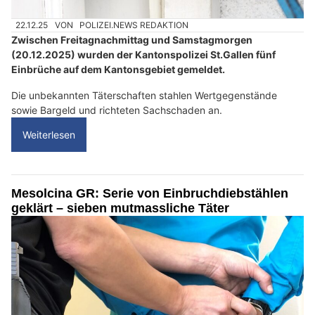
22.12.25
VON
POLIZEI.NEWS REDAKTION
Zwischen Freitagnachmittag und Samstagmorgen
(20.12.2025) wurden der Kantonspolizei St.Gallen fünf
Einbrüche auf dem Kantonsgebiet gemeldet.
Die unbekannten Täterschaften stahlen Wertgegenstände
sowie Bargeld und richteten Sachschaden an.
Weiterlesen
Mesolcina GR: Serie von Einbruchdiebstählen
geklärt – sieben mutmassliche Täter