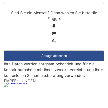
Sind Sie ein Mensch? Dann wählen Sie bitte
die
Flagge
.
S
1
i
2
n
3
d
S
i
e
Ihre Daten werden sorgsam behandelt und für die
e
Kontaktaufnahme mit Ihnen zwecks Vereinbarung Ihrer
i
kostenlosen Sicherheitsberatung verwendet.
n
M
Wetzikon ZH: Vier Luxusautos gestohlen – Zwei
e
Täter nach spektakulärer Flucht gefasst
n
28.07.26
VON
POLIZEI.NEWS REDAKTION
s
Bei einem Einbruch in ein Autohaus haben Unbekannte in der
c
Nacht auf Dienstag (28.7.2026) in Wetzikon vier