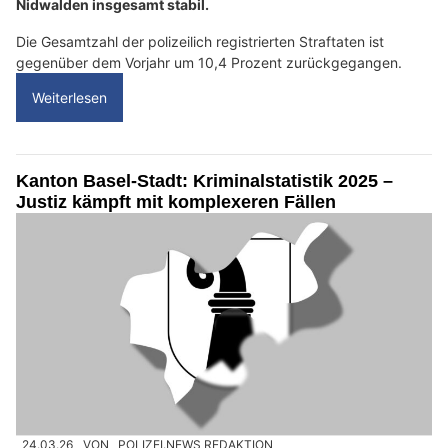
Nidwalden insgesamt stabil.
Die Gesamtzahl der polizeilich registrierten Straftaten ist
gegenüber dem Vorjahr um 10,4 Prozent zurückgegangen.
Weiterlesen
Kanton Basel-Stadt: Kriminalstatistik 2025 –
Justiz kämpft mit komplexeren Fällen
24.03.26
VON
POLIZEI.NEWS REDAKTION