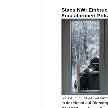
Stans NW: Einbruc
Frau alarmiert Poliz
30.12.25
VON
POLIZEI.NEWS REDA
In der Nacht auf Dienst