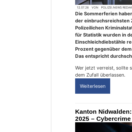
12.07.26
VON
POLIZEI.NEWS REDA
Die Sommerferien haben
der einbruchsreichsten 
Polizeilichen Kriminals
für Statistik wurden in
Einschleichdiebstähle reg
Prozent gegenüber dem 
Das entspricht durchschni
Wer jetzt verreist, sollte
dem Zufall überlassen.
Weiterlesen
Kanton Nidwalden: 
2025 – Cybercrime