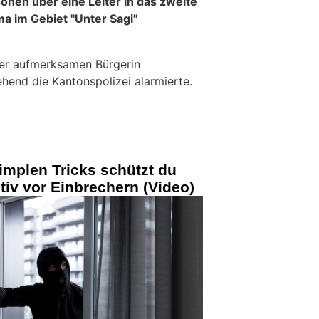
nen über eine Leiter in das zweite
a im Gebiet "Unter Sagi"
ner aufmerksamen Bürgerin
end die Kantonspolizei alarmierte.
simplen Tricks schützt du
tiv vor Einbrechern (Video)