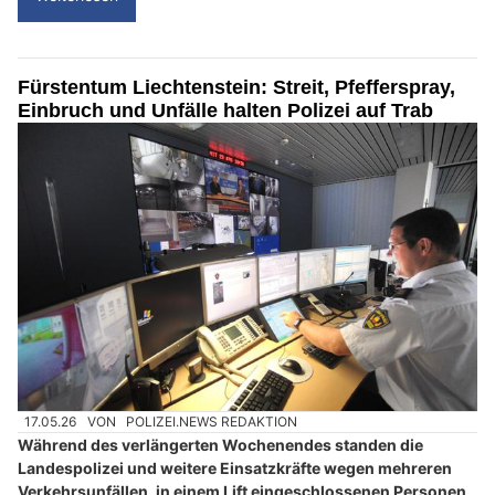
Fürstentum Liechtenstein: Streit, Pfefferspray,
Einbruch und Unfälle halten Polizei auf Trab
17.05.26
VON
POLIZEI.NEWS REDAKTION
Während des verlängerten Wochenendes standen die
Landespolizei und weitere Einsatzkräfte wegen mehreren
Verkehrsunfällen, in einem Lift eingeschlossenen Personen,