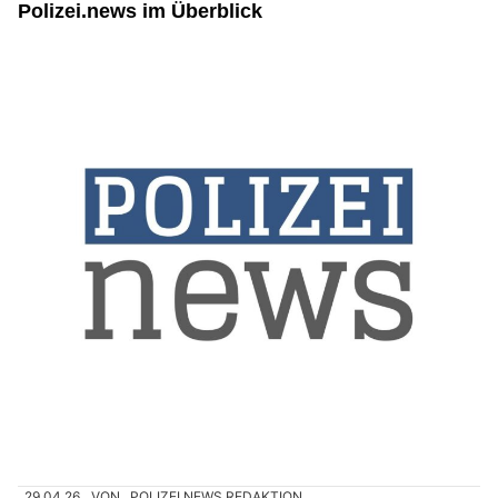
Polizei.news im Überblick
29.04.26
VON
POLIZEI.NEWS REDAKTION