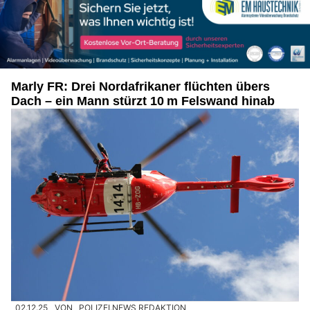
Marly FR: Drei Nordafrikaner flüchten übers
Dach – ein Mann stürzt 10 m Felswand hinab
02.12.25
VON
POLIZEI.NEWS REDAKTION